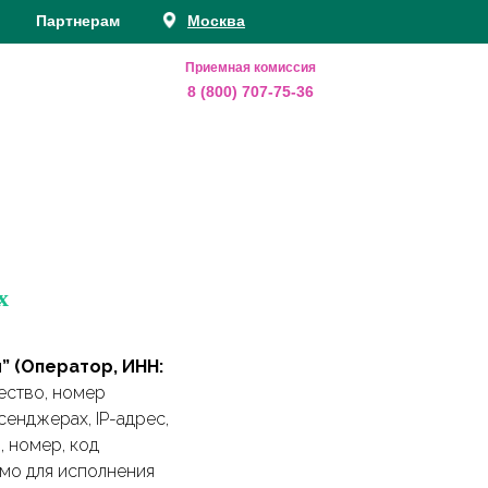
Партнерам
Москва
Приемная комиссия
8 (800) 707-75-36
х
” (Оператор, ИНН:
чество, номер
сенджерах, IP-адрес,
, номер, код
имо для исполнения