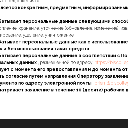
ных предложениях».
является конкретным, предметным, информированным
абатывает персональные данные следующими спос
опление, хранение, уточнение (обновление, изменение), изв
ирование, удаление, уничтожение.
батывает персональные данные как с использовани
к и без использования таких средств
.
батывает персональные данные в соответствии с П
нальных данных
, размещенной по адресу:
https://biscolle
твует с момента его предоставления и до момента о
ать согласие путем направления Оператору заявлени
умента по адресу электронной почты
:
priem@biscolle
атривает заявление в течение 10 (десяти) рабочих 