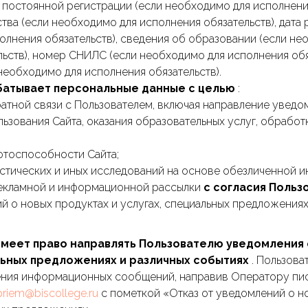
с постоянной регистрации (если необходимо для исполнения
тва (если необходимо для исполнения обязательств), дата
олнения обязательств), сведения об образовании (если не
ьств), номер СНИЛС (если необходимо для исполнения обя
необходимо для исполнения обязательств).
батывает персональные данные с целью
:
атной связи с Пользователем, включая направление уведом
ьзования Сайта, оказания образовательных услуг, обработ
отоспособности Сайта;
стических и иных исследований на основе обезличенной 
екламной и информационной рассылки
с согласия Польз
й о новых продуктах и услугах, специальных предложениях
меет право направлять Пользователю уведомления 
альных предложениях и различных событиях
. Пользова
чения информационных сообщений, направив Оператору пи
priem@biscollege.ru
с пометкой «Отказ от уведомлений о н