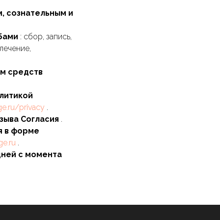
, сознательным и
обами
: сбор, запись,
лечение,
ем средств
олитикой
ge.ru/privacy
.
тзыва Согласия
.
я в форме
ge.ru
.
дней с момента