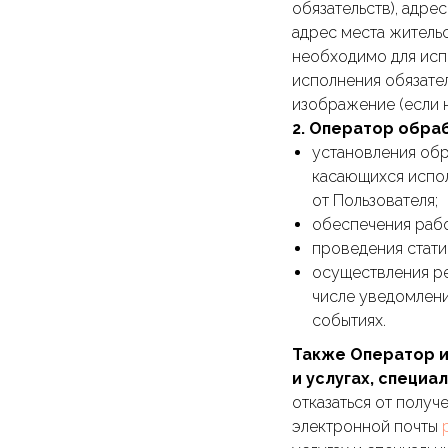
обязательств), адре
адрес места жительс
необходимо для исп
исполнения обязател
изображение (если 
2. Оператор обра
установления обр
касающихся испол
от Пользователя;
обеспечения раб
проведения стати
осуществления р
числе уведомлени
событиях.
Также Оператор и
и услугах, специ
отказаться от полу
электронной почты