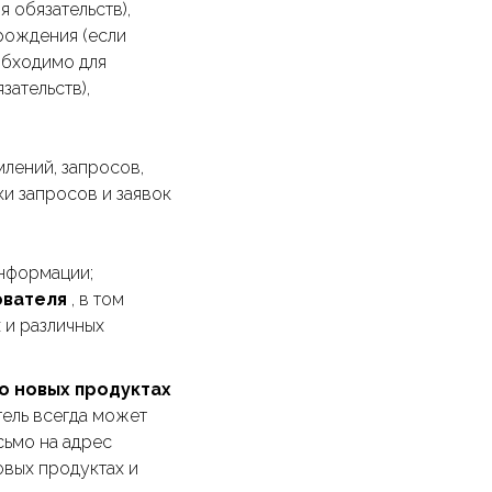
 обязательств),
 рождения (если
обходимо для
зательств),
лений, запросов,
ки запросов и заявок
информации;
ователя
, в том
 и различных
о новых продуктах
тель всегда может
сьмо на адрес
овых продуктах и