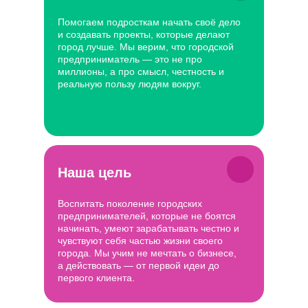
Помогаем подросткам начать своё дело
и создавать проекты, которые делают
город лучше. Мы верим, что городской
предприниматель — это не про
миллионы, а про смысл, честность и
реальную пользу людям вокруг.
Наша цель
Воспитать поколение городских
предпринимателей, которые не боятся
начинать, умеют зарабатывать честно и
чувствуют себя частью жизни своего
города. Мы учим не мечтать о бизнесе,
а действовать — от первой идеи до
первого клиента.