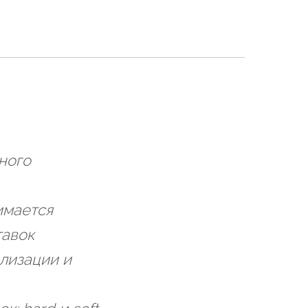
ного
имается
тавок
лизации и