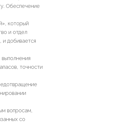
нту. Обеспечение
й», который
тво и отдел
, и добивается
е выполнения
апасов, точности
предотвращение
анировании
ым вопросам,
язанных со