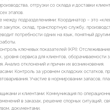
 производства, отгрузки со склада и доставки клие
сех этапов.
 между подразделениями: Координатор – это «кле
л закупок, склад, транспортную службу, производс
еводит потребности одних на язык, понятный другим
работы.
онтроль ключевых показателей (KPI): Отслеживани
к, уровня сервиса для клиентов, оборачиваемости з
я. Анализ отклонений и причин их возникновения.
асами: Контроль за уровнем складских остатков, 
атоваривания. Участие в нормировании запасов, пл
вщиками и клиентами: Коммуникация по операционн
зменений в заказах, решение спорных ситуаций, св
твом, документами.