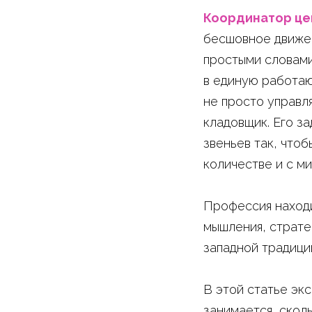
Координатор це
бесшовное движен
простыми словами
в единую работаю
не просто управля
кладовщик. Его з
звеньев так, чтоб
количестве и с м
Профессия находи
мышления, страте
западной традиции
В этой статье эк
занимается, скол