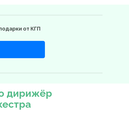
подарки от КГП
то дирижёр
кестра