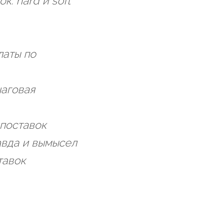
к: hard и soft
латы по
шаговая
 поставок
авда и вымысел
тавок