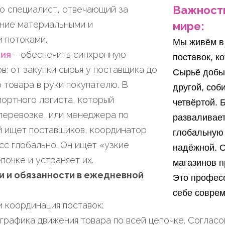
Важность
о специалист, отвечающий за
ние материальными и
мире:
 потоками.
Мы живём в 
сия
– обеспечить синхронную
поставок, к
в: от закупки сырья у поставщика до
Сырьё добыв
 товара в руки покупателю. В
другой, соб
портного логиста, который
четвёртой. 
перевозке, или менеджера по
разваливает
й ищет поставщиков, координатор
глобальную
сс глобально. Он ищет «узкие
надёжной. О
почке и устраняет их.
магазинов п
и и обязанности в ежедневной
Это професс
себе соврем
 координация поставок:
рафика движения товара по всей цепочке. Согласо