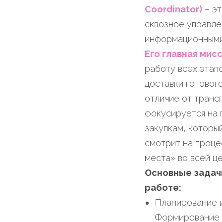
Coordinator)
– эт
сквозное управле
информационными
Его главная мис
работу всех этапо
доставки готового
отличие от транс
фокусируется на 
закупкам, которы
смотрит на проце
места» во всей це
Основные задач
работе:
Планирование и
Формирование г