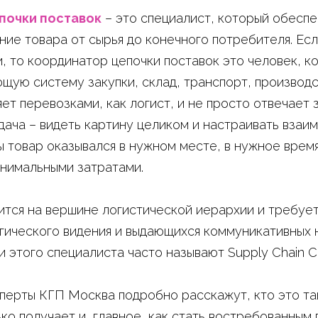
почки поставок
– это специалист, который обеспе
ие товара от сырья до конечного потребителя. Есл
, то координатор цепочки поставок это человек, к
щую систему закупки, склад, транспорт, производс
ет перевозками, как логист, и не просто отвечает з
адача – видеть картину целиком и настраивать взаи
ы товар оказывался в нужном месте, в нужное врем
инимальными затратами.
тся на вершине логистической иерархии и требуе
гического видения и выдающихся коммуникативных 
 этого специалиста часто называют Supply Chain Co
сперты КГП Москва подробно расскажут, кто это та
ько получает и, главное, как стать востребованны