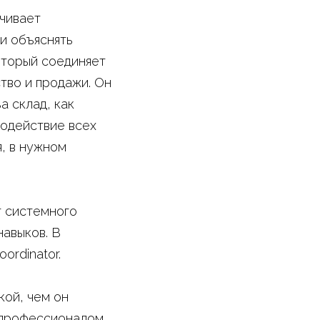
чивает
и объяснять
оторый соединяет
тво и продажи. Он
а склад, как
модействие всех
я, в нужном
т системного
навыков. В
ordinator.
кой, чем он
м профессионалом