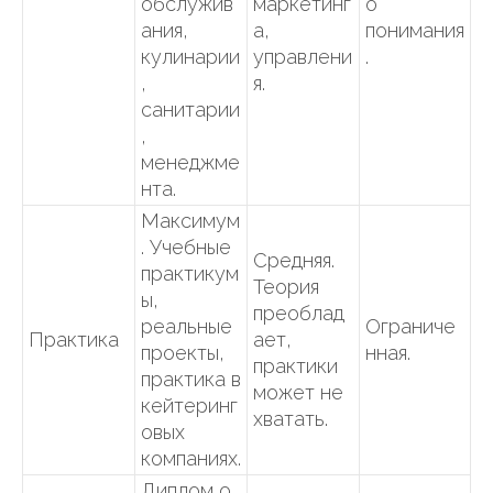
обслужив
маркетинг
о
ания,
а,
понимания
кулинарии
управлени
.
,
я.
санитарии
,
менеджме
нта.
Максимум
. Учебные
Средняя.
практикум
Теория
ы,
преоблад
реальные
Ограниче
Практика
ает,
проекты,
нная.
практики
практика в
может не
кейтеринг
хватать.
овых
компаниях.
Диплом о