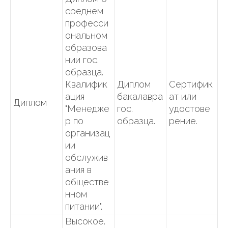
среднем
професси
ональном
образова
нии гос.
образца.
Квалифик
Диплом
Сертифик
ация
бакалавра
ат или
Диплом
"Менедже
гос.
удостове
р по
образца.
рение.
организац
ии
обслужив
ания в
обществе
нном
питании".
Высокое.