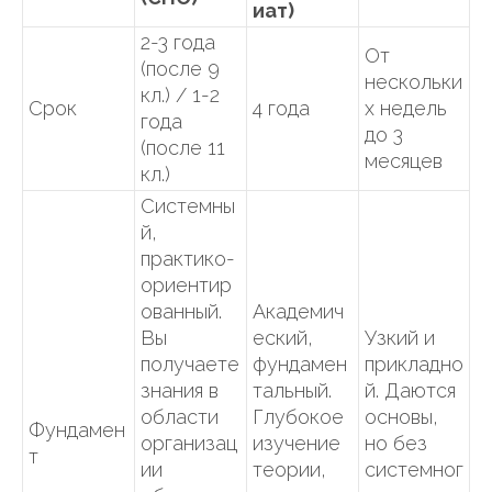
иат)
2-3 года
От
(после 9
нескольки
кл.) / 1-2
Срок
4 года
х недель
года
до 3
(после 11
месяцев
кл.)
Системны
й,
практико-
ориентир
ованный.
Академич
Вы
еский,
Узкий и
получаете
фундамен
прикладно
знания в
тальный.
й. Даются
области
Глубокое
основы,
Фундамен
организац
изучение
но без
т
ии
теории,
системног