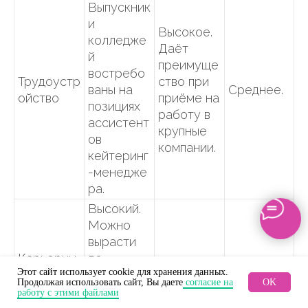
Выпускник
и
Высокое.
колледже
Даёт
й
преимуще
востребо
Трудоустр
ство при
ваны на
Среднее.
ойство
приёме на
позициях
работу в
ассистент
крупные
ов
компании.
кейтеринг
-менедже
ра.
Высокий.
Можно
вырасти
Карьерны
до
Максимал
Этот сайт использует cookie для хранения данных.
й
руководит
Низкий.
ьный.
Продолжая использовать сайт, Вы даете
согласие на
OK
потенциал
еля
работу с этими файлами
отдела,